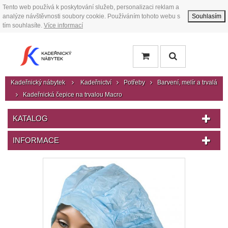
Tento web používá k poskytování služeb, personalizaci reklam a
analýze návštěvnosti soubory cookie. Používáním tohoto webu s
Souhlasím
tím souhlasíte.
Více informací
Kadeřnický nábytek
Kadeřnictví
Potřeby
Barvení, melír a trvalá
Kadeřnická čepice na trvalou Macro
KATALOG
INFORMACE