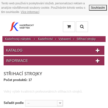
Tento web používá k poskytování služeb, personalizaci reklam a
analýze návštěvnosti soubory cookie. Používáním tohoto webu s
Souhlasím
tím souhlasíte.
Více informací
Kadeřnický nábytek
Kadeřnictví
Vybavení
Střihací strojky
KATALOG
INFORMACE
STŘIHACÍ STROJKY
Počet produktů: 17
Velký výběr kvalitních profesionálních střihacích strojků.
Seřadit podle
--