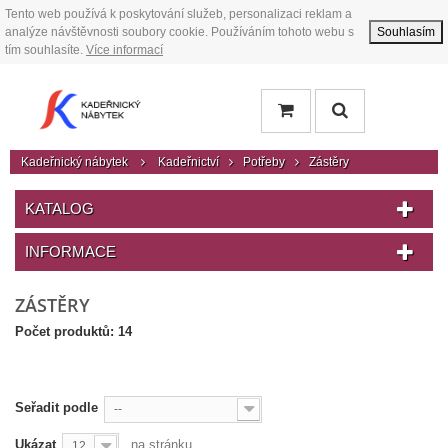
Tento web používá k poskytování služeb, personalizaci reklam a
analýze návštěvnosti soubory cookie. Používáním tohoto webu s
Souhlasím
tím souhlasíte.
Více informací
Kadeřnický nábytek
Kadeřnictví
Potřeby
Zástěry
KATALOG
INFORMACE
ZÁSTĚRY
Počet produktů: 14
Seřadit podle
--
Ukázat
na stránku
12