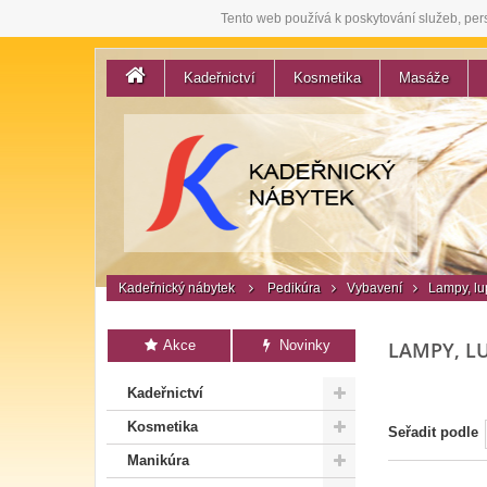
Tento web používá k poskytování služeb, per
Kadeřnictví
Kosmetika
Masáže
Kadeřnický nábytek
Pedikúra
Vybavení
Lampy, lu
Akce
Novinky
LAMPY, L
Kadeřnictví
Kosmetika
Seřadit podle
Manikúra