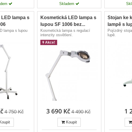
adem
Skladem
Sk
 LED lampa s
Kosmetická LED lampa s
Stojan ke 
006
lupou SF 1006 bez...
lampě s lu
D lampa s lupou
Kosmetická lampa s regulací
Pojízdný stoj
intenzity osvětlení.
lupě.
Akce!
Kč
3 690 Kč
1 
4 750 Kč
4 490 Kč
Koupit
Koupit