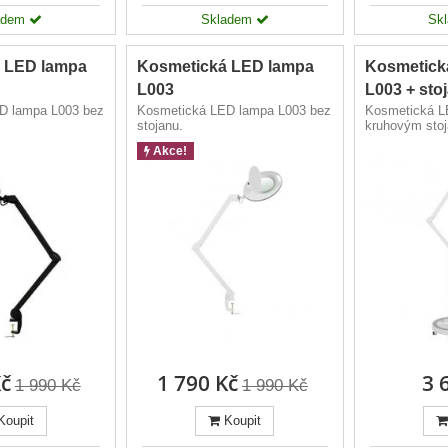
adem
Skladem
Sk
 LED lampa
Kosmetická LED lampa
Kosmetick
L003
L003 + sto
D lampa L003 bez
Kosmetická LED lampa L003 bez
Kosmetická L
stojanu.
kruhovým sto
Akce!
Kč
1 790 Kč
3 
1 990 Kč
1 990 Kč
Koupit
Koupit