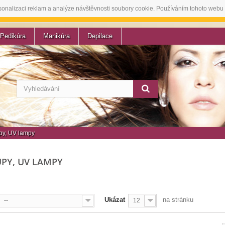
sonalizaci reklam a analýze návštěvnosti soubory cookie. Používáním tohoto webu 
Pedikúra
Manikúra
Depilace
py, UV lampy
UPY, UV LAMPY
Ukázat
na stránku
--
12