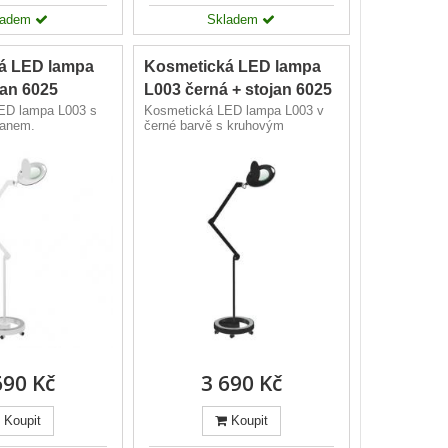
ladem
Skladem
á LED lampa
Kosmetická LED lampa
jan 6025
L003 černá + stojan 6025
ED lampa L003 s
Kosmetická LED lampa L003 v
janem.
černé barvě s kruhovým
stojanem.
690 Kč
3 690 Kč
Koupit
Koupit