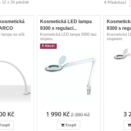
– 12 z 24 položek
Předchozí
kosmetická
Kosmetická LED lampa
Kosmetick
 ARCO
9300 s regulací...
9300 s regu
lampa na stůl.
Kosmetická LED lampa 9300 bez
Kosmetická L
stojanu.
stojanem.
Akce!
00 Kč
1 990 Kč
3 
2 390 Kč
Koupit
Koupit