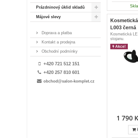
Skl
Prázdninový úklid skladů
Májové slevy
Kosmetická
L003 černá
Doprava a platba
Kosmetická LE
stojanu.
Kontakt a prodejna
Akce!
Obchodní podmínky
+420 721 512 151
+420 257 810 601
obchod@salon-komplet.cz
1 790 