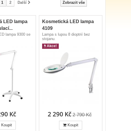
1
2
Další
Zobrazit vše
á LED lampa
Kosmetická LED lampa
lací...
4109
ED lampa 9300 se
Lampa s lupou 8 dioptrií bez
stojanu.
Akce!
290 Kč
2 290 Kč
2 790 Kč
Koupit
Koupit