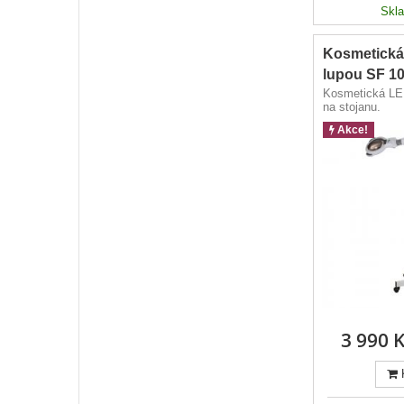
Skl
Kosmetická
lupou SF 1
Kosmetická LE
na stojanu.
Akce!
3 990 