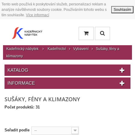
Tento web používá k poskytování služeb, personalizaci reklam a
analýze návštěvnosti soubory cookie. Používáním tohoto webu s
Souhlasím
tím souhlasíte.
Více informací
Kadeřnický nábytek
Kadeřnictví
Vybavení
Sušáky, fény a
klimazony
KATALOG
INFORMACE
SUŠÁKY, FÉNY A KLIMAZONY
Počet produktů: 31
Seřadit podle
--