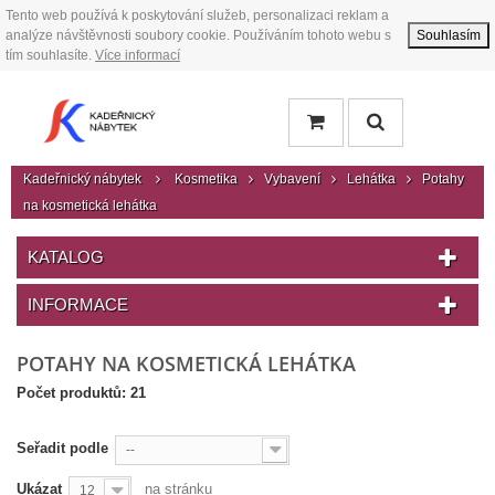
Tento web používá k poskytování služeb, personalizaci reklam a
analýze návštěvnosti soubory cookie. Používáním tohoto webu s
Souhlasím
tím souhlasíte.
Více informací
Kadeřnický nábytek
Kosmetika
Vybavení
Lehátka
Potahy
na kosmetická lehátka
KATALOG
INFORMACE
POTAHY NA KOSMETICKÁ LEHÁTKA
Počet produktů: 21
Seřadit podle
--
Ukázat
na stránku
12