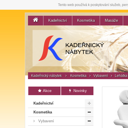
Tento web používá k poskytování služeb, per
Kadeřnictví
Kosmetika
Masáže
Kadeřnický nábytek
Kosmetika
Vybavení
Lehátka
Akce
Novinky
Kadeřnictví
Kosmetika
Vybavení