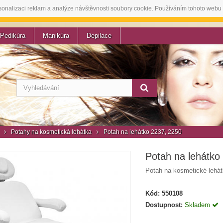
sonalizaci reklam a analýze návštěvnosti soubory cookie. Používáním tohoto webu 
Pedikúra
Manikúra
Depilace
Potahy na kosmetická lehátka
Potah na lehátko 2237, 2250
Potah na lehátko
Potah na kosmetické lehát
Kód:
550108
Dostupnost:
Skladem