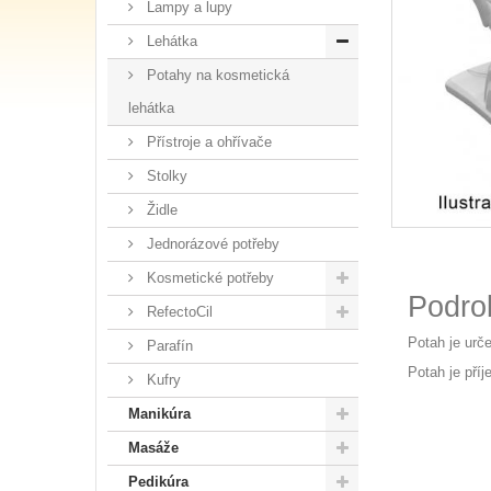
Lampy a lupy
Lehátka
Potahy na kosmetická
lehátka
Přístroje a ohřívače
Stolky
Židle
Jednorázové potřeby
Kosmetické potřeby
Podro
RefectoCil
Potah je urč
Parafín
Potah je pří
Kufry
Manikúra
Masáže
Pedikúra