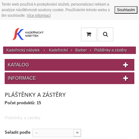
Tento web používá k poskytování služeb, personalizaci reklam a
analýze návštěvnosti soubory cookie. Používáním tohoto webu s
Souhlasím
tím souhlasíte.
Více informací
Kadeřnický nábytek
Kadeřnictví
Barber
Pláštěnky a zástěry
KATALOG
INFORMACE
PLÁŠTĚNKY A ZÁSTĚRY
Počet produktů: 15
Pláštěnky a zástěry
Seřadit podle
--