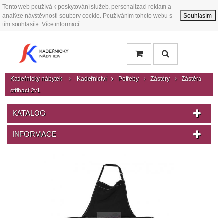
Tento web používá k poskytování služeb, personalizaci reklam a
analýze návštěvnosti soubory cookie. Používáním tohoto webu s
Souhlasím
tím souhlasíte.
Více informací
Kadeřnický nábytek
Kadeřnictví
Potřeby
Zástěry
Zástěra
střihací 2v1
KATALOG
INFORMACE