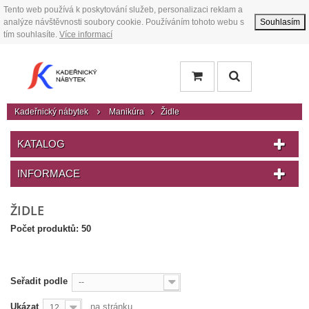
Tento web používá k poskytování služeb, personalizaci reklam a
analýze návštěvnosti soubory cookie. Používáním tohoto webu s
Souhlasím
tím souhlasíte.
Více informací
Kadeřnický nábytek
Manikúra
Židle
KATALOG
INFORMACE
ŽIDLE
Počet produktů: 50
Seřadit podle
--
Ukázat
na stránku
12