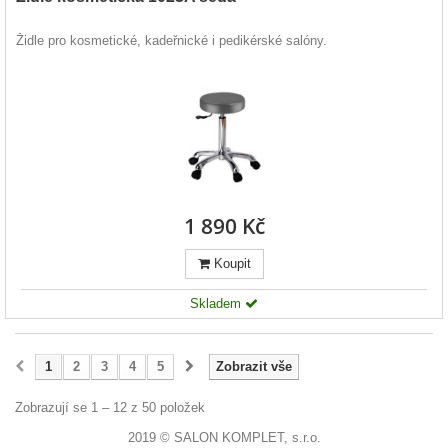
Židle pro kosmetické, kadeřnické i pedikérské salóny.
1 890 Kč
Koupit
Skladem
1
2
3
4
5
Zobrazit vše
Zobrazují se 1 – 12 z 50 položek
2019 © SALON KOMPLET, s.r.o.