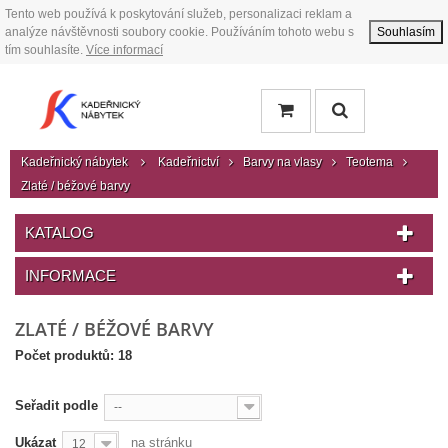
Tento web používá k poskytování služeb, personalizaci reklam a
analýze návštěvnosti soubory cookie. Používáním tohoto webu s
Souhlasím
tím souhlasíte.
Více informací
Kadeřnický nábytek
Kadeřnictví
Barvy na vlasy
Teotema
Zlaté / béžové barvy
KATALOG
INFORMACE
ZLATÉ / BÉŽOVÉ BARVY
Počet produktů: 18
Seřadit podle
--
Ukázat
na stránku
12