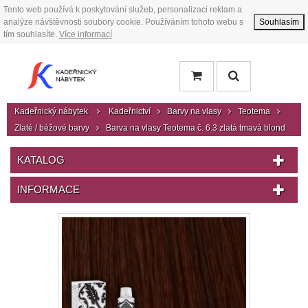
Tento web používá k poskytování služeb, personalizaci reklam a
analýze návštěvnosti soubory cookie. Používáním tohoto webu s
Souhlasím
tím souhlasíte.
Více informací
Kadeřnický nábytek
Kadeřnictví
Barvy na vlasy
Teotema
Zlaté / béžové barvy
Barva na vlasy Teotema č. 6.3 zlatá tmavá blond
KATALOG
INFORMACE