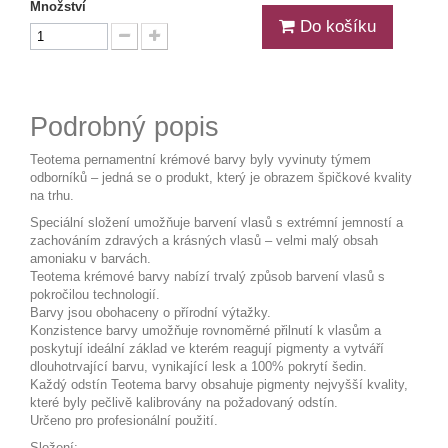
Množství
Do košíku
Podrobný popis
Teotema pernamentní krémové barvy byly vyvinuty týmem
odborníků – jedná se o produkt, který je obrazem špičkové kvality
na trhu.
Speciální složení umožňuje barvení vlasů s extrémní jemností a
zachováním zdravých a krásných vlasů – velmi malý obsah
amoniaku v barvách.
Teotema krémové barvy nabízí trvalý způsob barvení vlasů s
pokročilou technologií.
Barvy jsou obohaceny o přírodní výtažky.
Konzistence barvy umožňuje rovnoměrné přilnutí k vlasům a
poskytují ideální základ ve kterém reagují pigmenty a vytváří
dlouhotrvající barvu, vynikající lesk a 100% pokrytí šedin.
Každý odstín Teotema barvy obsahuje pigmenty nejvyšší kvality,
které byly pečlivě kalibrovány na požadovaný odstín.
Určeno pro profesionální použití.
Složení: