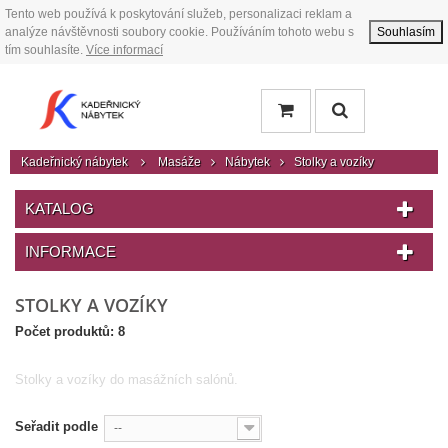
Tento web používá k poskytování služeb, personalizaci reklam a
analýze návštěvnosti soubory cookie. Používáním tohoto webu s
Souhlasím
tím souhlasíte.
Více informací
Kadeřnický nábytek
Masáže
Nábytek
Stolky a vozíky
KATALOG
INFORMACE
STOLKY A VOZÍKY
Počet produktů: 8
Stolky a vozíky do masážních salónů.
Seřadit podle
--