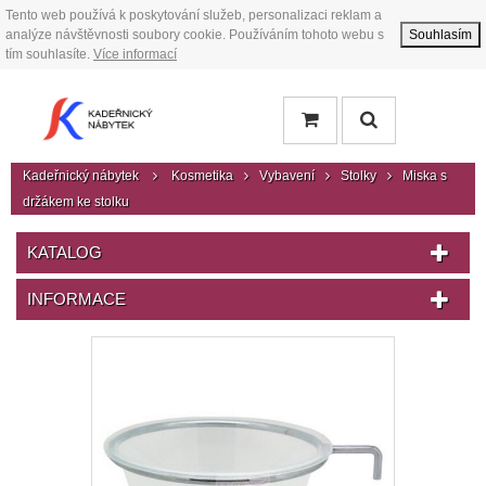
Tento web používá k poskytování služeb, personalizaci reklam a
analýze návštěvnosti soubory cookie. Používáním tohoto webu s
Souhlasím
tím souhlasíte.
Více informací
Kadeřnický nábytek
Kosmetika
Vybavení
Stolky
Miska s
držákem ke stolku
KATALOG
INFORMACE