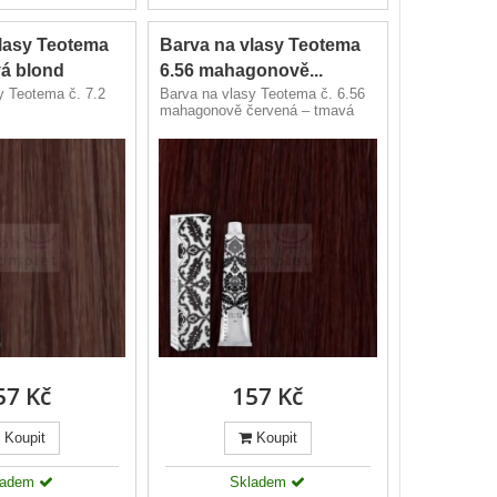
lasy Teotema
Barva na vlasy Teotema
ová blond
6.56 mahagonově...
y Teotema č. 7.2
Barva na vlasy Teotema č. 6.56
mahagonově červená – tmavá
blond.
57 Kč
157 Kč
Koupit
Koupit
ladem
Skladem