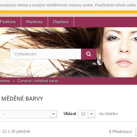
sonalizaci reklam a analýze návštěvnosti soubory cookie. Používáním tohoto webu 
Pedikúra
Manikúra
Depilace
otema
Červené / měděné barvy
/ MĚDĚNÉ BARVY
Ukázat
na stránku
--
12
– 12 z 16 položek
Předchozí