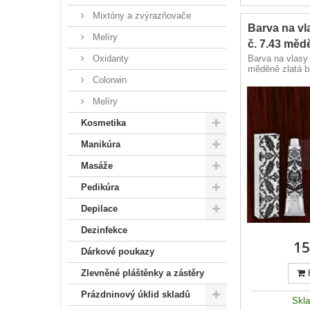
Mixtóny a zvýrazňovače
Barva na v
Melíry
č. 7.43 mědě
Oxidanty
Barva na vlasy
měděně zlatá b
Colorwin
Melíry
Kosmetika
Manikúra
Masáže
Pedikúra
Depilace
Dezinfekce
15
Dárkové poukazy
Zlevněné pláštěnky a zástěry
Prázdninový úklid skladů
Skl