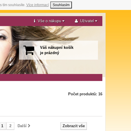
s tím souhlasíte.
Více informací
Souhlasím
Vše o nákupu
Uživatel
Váš nákupní košík
je prázdný
Počet produktů: 16
1
2
Další
Zobrazit vše