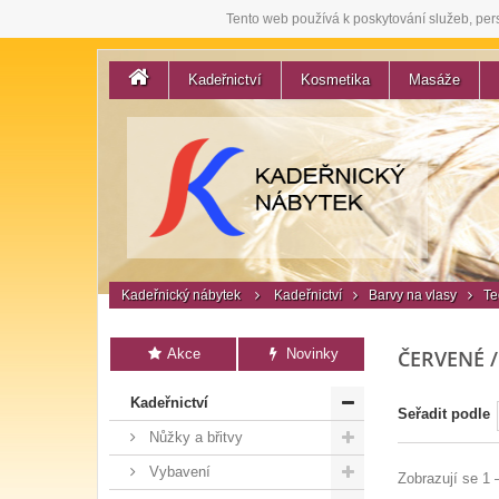
Tento web používá k poskytování služeb, per
Kadeřnictví
Kosmetika
Masáže
Kadeřnický nábytek
Kadeřnictví
Barvy na vlasy
Te
Akce
Novinky
ČERVENÉ 
Kadeřnictví
Seřadit podle
Nůžky a břitvy
Vybavení
Zobrazují se 1 