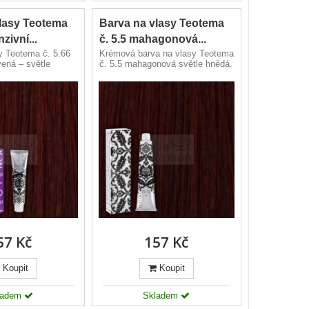
lasy Teotema
Barva na vlasy Teotema
nzivní...
č. 5.5 mahagonová...
y Teotema č. 5.66
Krémová barva na vlasy Teotema
vená – světle
č. 5.5 mahagonová světle hnědá.
57 Kč
157 Kč
Koupit
Koupit
ladem
Skladem