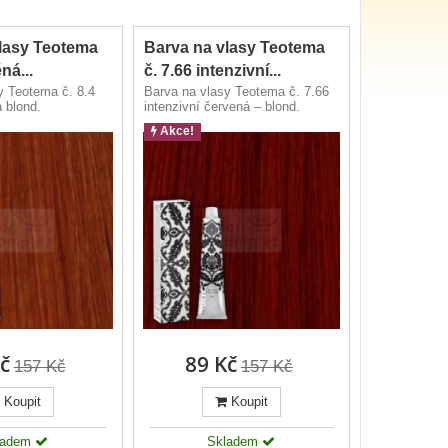
lasy Teotema
Barva na vlasy Teotema
ná...
č. 7.66 intenzivní...
y Teotema č. 8.4
Barva na vlasy Teotema č. 7.66
 blond.
intenzivní červená – blond.
Akce!
č
89 Kč
157 Kč
157 Kč
Koupit
Koupit
ladem
Skladem