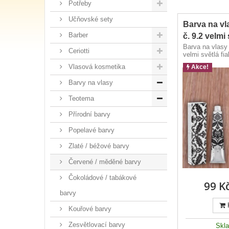
Potřeby
Učňovské sety
Barva na v
Barber
č. 9.2 velmi 
Barva na vlasy
Ceriotti
velmi světlá fia
Vlasová kosmetika
Akce!
Barvy na vlasy
Teotema
Přírodní barvy
Popelavé barvy
Zlaté / béžové barvy
Červené / měděné barvy
Čokoládové / tabákové
99 K
barvy
Kouřové barvy
Zesvětlovací barvy
Skl