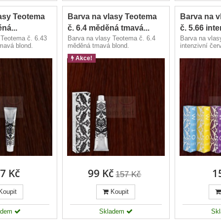
lasy Teotema
Barva na vlasy Teotema
Barva na v
ná...
č. 6.4 měděná tmavá...
č. 5.66 inte
 Teotema č. 6.43
Barva na vlasy Teotema č. 6.4
Barva na vlas
mavá blond.
měděná tmavá blond.
intenzivní čer
hnědá.
Akce!
7 Kč
99 Kč
1
157 Kč
Koupit
Koupit
adem
Skladem
Sk