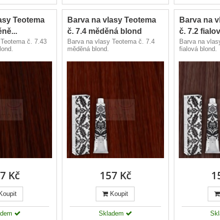
lasy Teotema
Barva na vlasy Teotema
Barva na v
ně...
č. 7.4 měděná blond
č. 7.2 fial
 Teotema č. 7.43
Barva na vlasy Teotema č. 7.4
Barva na vlas
lond.
měděná blond.
fialová blond.
7 Kč
157 Kč
1
Koupit
Koupit
adem
Skladem
Sk