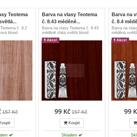
lasy Teotema
Barva na vlasy Teotema
Barva na v
světlá...
č. 8.43 měděně...
č. 8.4 mědě
 Teotema č. 9.2
Barva na vlasy Teotema č. 8.43
Barva na vlas
lová blond.
měděně zlatá světlá blond.
měděná světlá
Akce!
Akce!
č
99 Kč
99 K
157 Kč
157 Kč
Koupit
Koupit
adem
Skladem
Sk