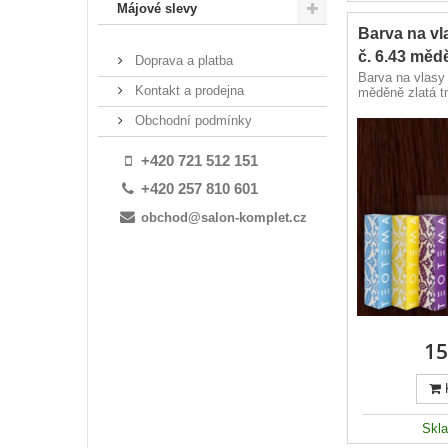
Májové slevy
Barva na v
č. 6.43 mědě
Doprava a platba
Barva na vlasy
Kontakt a prodejna
měděně zlatá t
Obchodní podmínky
+420 721 512 151
+420 257 810 601
obchod@salon-komplet.cz
15
Skl