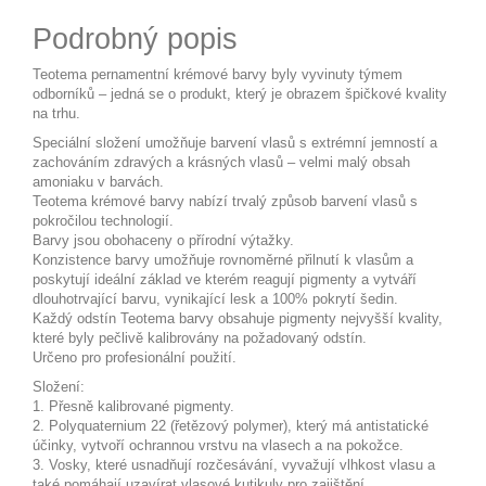
Podrobný popis
Teotema pernamentní krémové barvy byly vyvinuty týmem
odborníků – jedná se o produkt, který je obrazem špičkové kvality
na trhu.
Speciální složení umožňuje barvení vlasů s extrémní jemností a
zachováním zdravých a krásných vlasů – velmi malý obsah
amoniaku v barvách.
Teotema krémové barvy nabízí trvalý způsob barvení vlasů s
pokročilou technologií.
Barvy jsou obohaceny o přírodní výtažky.
Konzistence barvy umožňuje rovnoměrné přilnutí k vlasům a
poskytují ideální základ ve kterém reagují pigmenty a vytváří
dlouhotrvající barvu, vynikající lesk a 100% pokrytí šedin.
Každý odstín Teotema barvy obsahuje pigmenty nejvyšší kvality,
které byly pečlivě kalibrovány na požadovaný odstín.
Určeno pro profesionální použití.
Složení:
1. Přesně kalibrované pigmenty.
2. Polyquaternium 22 (řetězový polymer), který má antistatické
účinky, vytvoří ochrannou vrstvu na vlasech a na pokožce.
3. Vosky, které usnadňují rozčesávání, vyvažují vlhkost vlasu a
také pomáhají uzavírat vlasové kutikuly pro zajištění