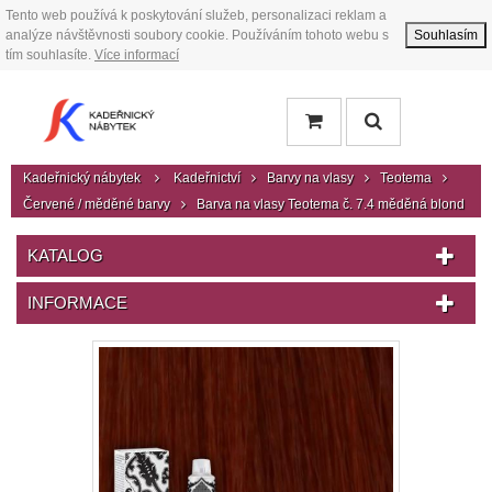
Tento web používá k poskytování služeb, personalizaci reklam a
analýze návštěvnosti soubory cookie. Používáním tohoto webu s
Souhlasím
tím souhlasíte.
Více informací
Kadeřnický nábytek
Kadeřnictví
Barvy na vlasy
Teotema
Červené / měděné barvy
Barva na vlasy Teotema č. 7.4 měděná blond
KATALOG
INFORMACE