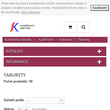
Tento web používá k poskytování služeb, personalizaci reklam a
analýze návštěvnosti soubory cookie. Používáním tohoto webu s
Souhlasím
tím souhlasíte.
Více informací
Kadeřnický nábytek
Kadeřnictví
Vybavení
Taburety
KATALOG
INFORMACE
TABURETY
Počet produktů: 50
Seřadit podle
--
Ukázat
na stránku
12