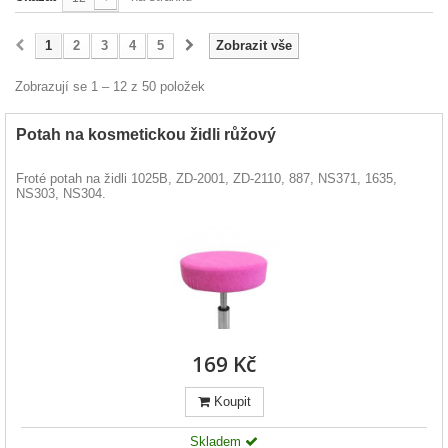
1
2
3
4
5
Zobrazit vše
Zobrazují se 1 – 12 z 50 položek
Potah na kosmetickou židli růžový
Froté potah na židli 1025B, ZD-2001, ZD-2110, 887, NS371, 1635,
NS303, NS304.
169 Kč
Koupit
Skladem