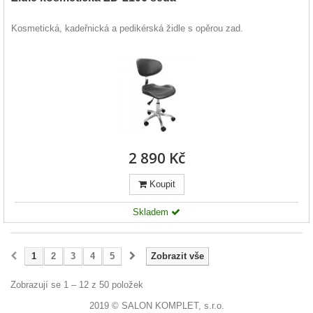
Kosmetická, kadeřnická a pedikérská židle s opěrou zad.
2 890 Kč
Koupit
Skladem
1
2
3
4
5
Zobrazit vše
Zobrazují se 1 – 12 z 50 položek
2019 © SALON KOMPLET, s.r.o.