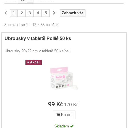
1
2
3
4
5
Zobrazit vše
Zobrazují se 1 – 12 z 53 položek
Ubrousky v tabletě Pollié 50 ks
Ubrousky 20x22 cm v tabletě 50 ks/bal.
Akce!
99 Kč
170 Kč
Koupit
Skladem