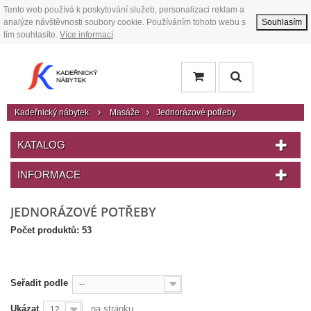
Tento web používá k poskytování služeb, personalizaci reklam a
analýze návštěvnosti soubory cookie. Používáním tohoto webu s
Souhlasím
tím souhlasíte.
Více informací
Kadeřnický nábytek
Masáže
Jednorázové potřeby
KATALOG
INFORMACE
JEDNORÁZOVÉ POTŘEBY
Počet produktů: 53
Seřadit podle
--
Ukázat
na stránku
12