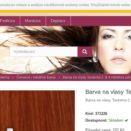
sonalizaci reklam a analýze návštěvnosti soubory cookie. Používáním tohoto webu 
Pedikúra
Manikúra
Depilace
otema
Červené / měděné barvy
Barva na vlasy Teotema č. 8.4 měděná svě
Barva na vlasy T
Barva na vlasy Teotema č.
Kód:
371226
Dostupnost:
Skladem
Původní cena:
157 Kč