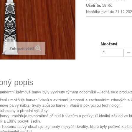
Ušetříte:
58 Kč
Nabídka platí do 31.12.20
Množství
Zobrazit větší
bný popis
amentní krémové barvy byly vyvinuty týmem odborníků – jedná se o produkt, 
ožení umožňuje barvení vlasů s extrémní jemností a zachováním zdravých a 
ové barvy nabízí trvalý způsob barvení vlasů s pokročilou technologií.
bohaceny o přírodní výtažky.
barvy umožňuje rovnoměrné přilnutí k vlasům a poskytují ideální základ ve kt
sk a 100% pokrytí šedin.
 Teotema barvy obsahuje pigmenty nejvyšší kvality, které byly pečlivě kalib
ofesionální použití.