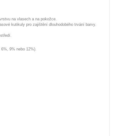
 vrstvu na vlasech a na pokožce.
asové kutikuly pro zajištění dlouhodobého trvání barvy.
středí.
, 6%, 9% nebo 12%).