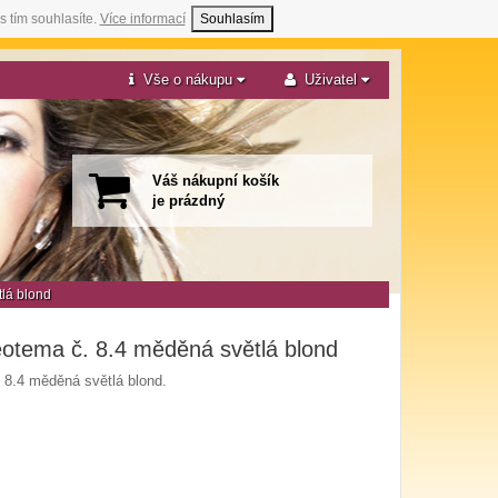
s tím souhlasíte.
Více informací
Souhlasím
Vše o nákupu
Uživatel
Váš nákupní košík
je prázdný
tlá blond
eotema č. 8.4 měděná světlá blond
 8.4 měděná světlá blond.