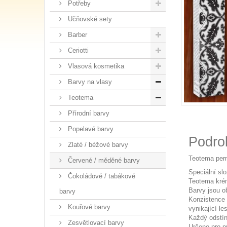
Potřeby
Učňovské sety
Barber
Ceriotti
Vlasová kosmetika
Barvy na vlasy
Teotema
Přírodní barvy
Popelavé barvy
Podro
Zlaté / béžové barvy
Teotema pern
Červené / měděné barvy
Speciální sl
Čokoládové / tabákové
Teotema krém
Barvy jsou o
barvy
Konzistence 
Kouřové barvy
vynikající le
Každý odstín
Zesvětlovací barvy
Určeno pro pr