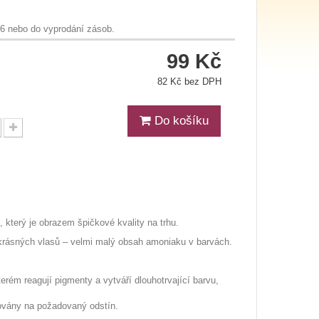
26 nebo do vyprodání zásob.
99 Kč
82 Kč bez DPH
Do košíku
který je obrazem špičkové kvality na trhu.
krásných vlasů – velmi malý obsah amoniaku v barvách.
erém reagují pigmenty a vytváří dlouhotrvající barvu,
rovány na požadovaný odstín.