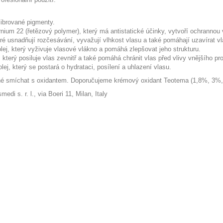
librované pigmenty.
rnium 22 (řetězový polymer), který má antistatické účinky, vytvoří ochrannou
eré usnadňují rozčesávání, vyvažují vlhkost vlasu a také pomáhají uzavírat vl
olej, který vyživuje vlasové vlákno a pomáhá zlepšovat jeho strukturu.
 který posiluje vlas zevnitř a také pomáhá chránit vlas před vlivy vnějšího pro
lej, který se postará o hydrataci, posílení a uhlazení vlasu.
tné smíchat s oxidantem. Doporučujeme krémový oxidant Teotema (1,8%, 3%
edi s. r. l., via Boeri 11, Milan, Italy