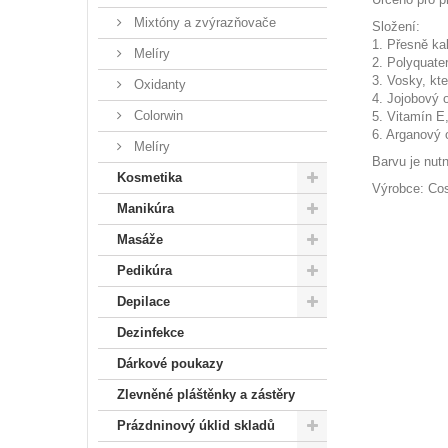
Mixtóny a zvýrazňovače
Složení:
1. Přesně ka
Melíry
2. Polyquate
3. Vosky, kt
Oxidanty
4. Jojobový 
Colorwin
5. Vitamín E,
6. Arganový o
Melíry
Barvu je nu
Kosmetika
Výrobce: Cosm
Manikúra
Masáže
Pedikúra
Depilace
Dezinfekce
Dárkové poukazy
Zlevněné pláštěnky a zástěry
Prázdninový úklid skladů