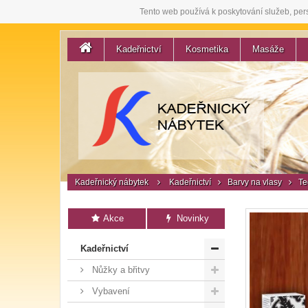
Tento web používá k poskytování služeb, per
Kadeřnictví
Kosmetika
Masáže
Kadeřnický nábytek
Kadeřnictví
Barvy na vlasy
Te
Akce
Novinky
Kadeřnictví
Nůžky a břitvy
Vybavení