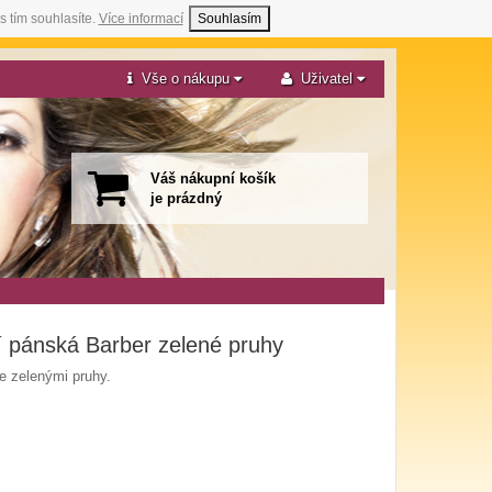
s tím souhlasíte.
Více informací
Souhlasím
Vše o nákupu
Uživatel
Váš nákupní košík
je prázdný
cí pánská Barber zelené pruhy
e zelenými pruhy.