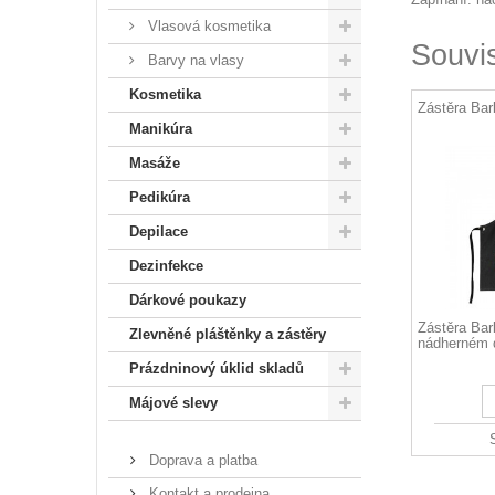
Vlasová kosmetika
Souvi
Barvy na vlasy
Kosmetika
Zástěra Bar
Manikúra
Masáže
Pedikúra
Depilace
Dezinfekce
Dárkové poukazy
Zástěra Bar
Zlevněné pláštěnky a zástěry
nádherném 
Prázdninový úklid skladů
Májové slevy
Doprava a platba
Kontakt a prodejna