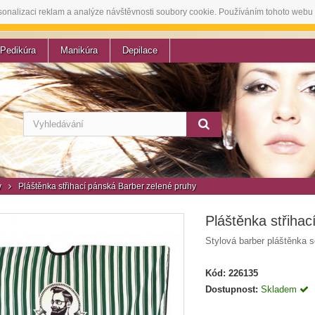
sonalizaci reklam a analýze návštěvnosti soubory cookie. Používáním tohoto webu 
Pedikúra
Manikúra
Depilace
y
Pláštěnka střihací pánská Barber zelené pruhy
Pláštěnka střiha
Stylová barber pláštěnka s
Kód:
226135
Dostupnost:
Skladem