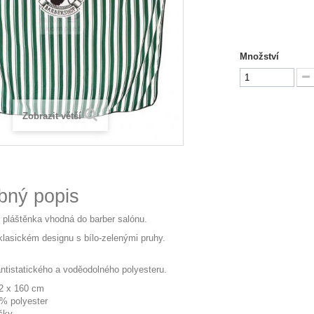
Množství
Zobrazit větší
bný popis
í pláštěnka vhodná do barber salónu.
klasickém designu s bílo-zelenými pruhy.
ntistatického a voděodolného polyesteru.
2 x 160 cm
0% polyester
čky