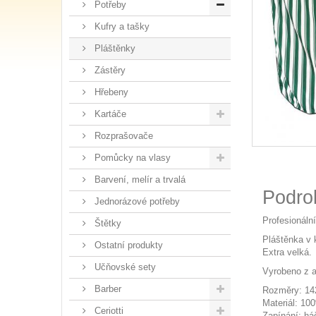
Potřeby
Kufry a tašky
Pláštěnky
Zástěry
Hřebeny
Kartáče
Rozprašovače
Pomůcky na vlasy
Barvení, melír a trvalá
Podro
Jednorázové potřeby
Profesionáln
Štětky
Pláštěnka v 
Ostatní produkty
Extra velká.
Učňovské sety
Vyrobeno z a
Barber
Rozměry: 14
Materiál: 10
Ceriotti
Zapínání: há