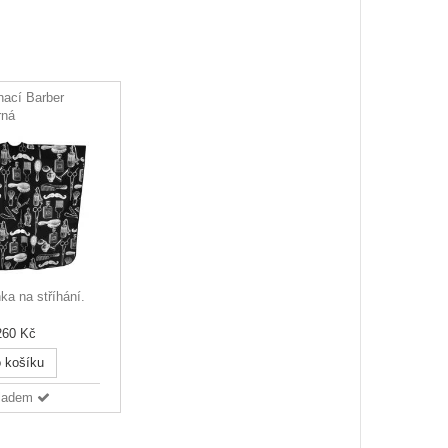
hací Barber
rná
ka na stříhání.
260 Kč
 košíku
ladem