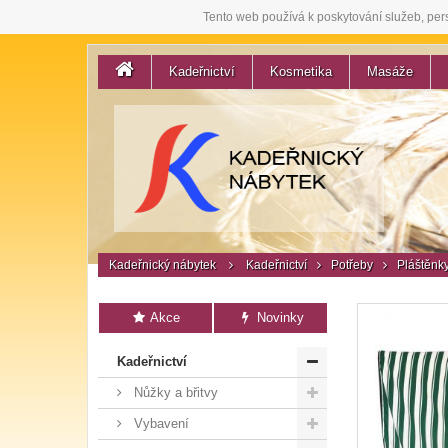
Tento web používá k poskytování služeb, per
Kadeřnictví
Kosmetika
Masáže
Kadeřnický nábytek
Kadeřnictví
Potřeby
Pláštěnk
Akce
Novinky
Kadeřnictví
Nůžky a břitvy
Vybavení