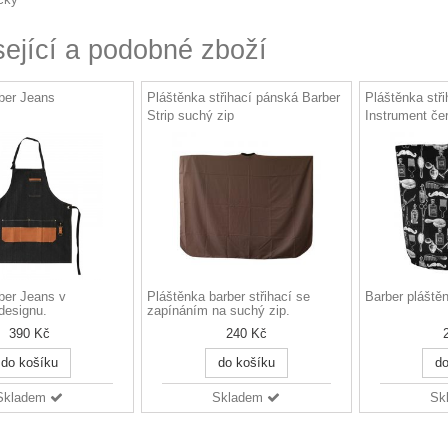
sející a podobné zboží
ber Jeans
Pláštěnka střihací pánská Barber
Pláštěnka stři
Strip suchý zip
Instrument če
ber Jeans v
Pláštěnka barber střihací se
Barber pláštěn
designu.
zapínáním na suchý zip.
390 Kč
240 Kč
do košíku
do košíku
do
Skladem
Skladem
Sk