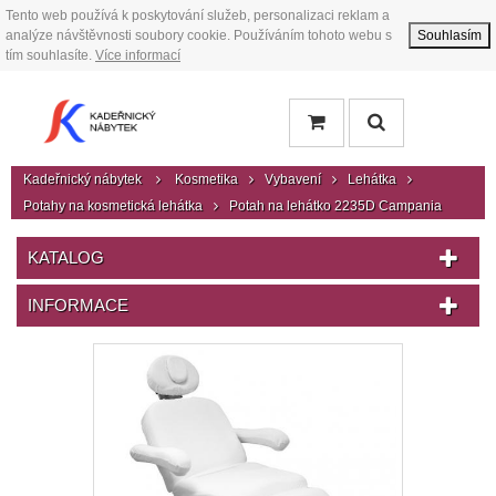
Tento web používá k poskytování služeb, personalizaci reklam a
analýze návštěvnosti soubory cookie. Používáním tohoto webu s
Souhlasím
tím souhlasíte.
Více informací
Kadeřnický nábytek
Kosmetika
Vybavení
Lehátka
Potahy na kosmetická lehátka
Potah na lehátko 2235D Campania
KATALOG
INFORMACE