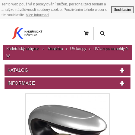
Tento web používá k poskytování služeb, personalizaci reklam a
analýze návštěvnosti soubory cookie. Používáním tohoto webu s
Souhlasím
tím souhlasíte.
Více informací
Kadeřnický nábytek
Manikúra
UV lampy
UV lampa na nehty 9
W
KATALOG
INFORMACE