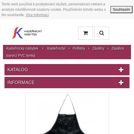
Tento web používá k poskytování služeb, personalizaci reklam a
analýze návštěvnosti soubory cookie. Používáním tohoto webu s
Souhlasím
tím souhlasíte.
Více informací
Kadeřnický nábytek
Kadeřnictví
Potřeby
Zástěry
Zástěra
barvicí PVC tenká
KATALOG
INFORMACE