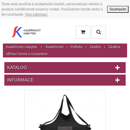
Tento web používá k poskytování služeb, personalizaci reklam a
analýze návštěvnosti soubory cookie. Používáním tohoto webu s
Souhlasím
tím souhlasíte.
Více informací
Kadeřnický nábytek
Kadeřnictví
Potřeby
Zástěry
Zástěra
střihací černá s rozparkem
KATALOG
INFORMACE