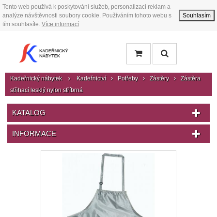
Tento web používá k poskytování služeb, personalizaci reklam a
analýze návštěvnosti soubory cookie. Používáním tohoto webu s
Souhlasím
tím souhlasíte.
Více informací
Kadeřnický nábytek
Kadeřnictví
Potřeby
Zástěry
Zástěra
střihací lesklý nylon stříbrná
KATALOG
INFORMACE