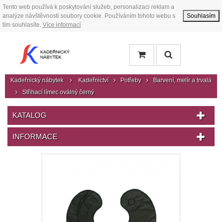
Tento web používá k poskytování služeb, personalizaci reklam a
analýze návštěvnosti soubory cookie. Používáním tohoto webu s
Souhlasím
tím souhlasíte.
Více informací
Kadeřnický nábytek
Kadeřnictví
Potřeby
Barvení, melír a trvalá
Střihací límec oválný černý
KATALOG
INFORMACE