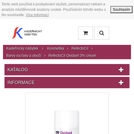
Tento web používá k poskytování služeb, personalizaci reklam a
analýze návštěvnosti soubory cookie. Používáním tohoto webu s
Souhlasím
tím souhlasíte.
Více informací
Kadeřnický nábytek
Kosmetika
RefectoCil
Barvy na řasy a obočí
RefectoCil Oxidant 3% cream
KATALOG
INFORMACE