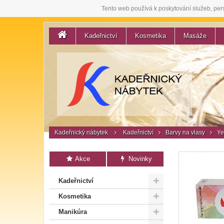
Tento web používá k poskytování služeb, per
Kadeřnictví
Kosmetika
Masáže
Kadeřnický nábytek
Kadeřnictví
Barvy na vlasy
Ye
Akce
Novinky
Kadeřnictví
Kosmetika
Manikúra