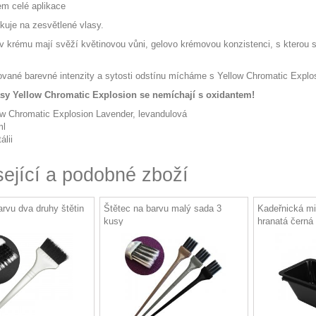
m celé aplikace
ikuje na zesvětlené vlasy.
v krému mají svěží květinovou vůni, gelovo krémovou konzistenci, s kterou s
vané barevné intenzity a sytosti odstínu mícháme s Yellow Chromatic Explos
asy Yellow Chromatic Explosion se nemíchají s oxidantem!
ow Chromatic Explosion Lavender, levandulová
ml
álii
sející a podobné zboží
arvu dva druhy štětin
Štětec na barvu malý sada 3
Kadeřnická mi
kusy
hranatá černá