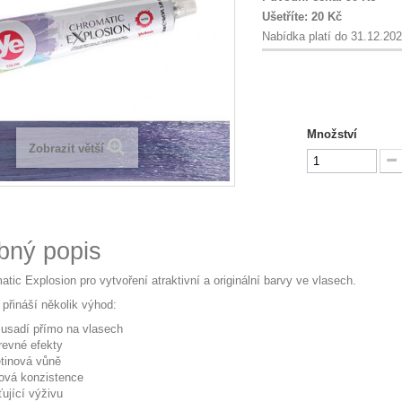
Ušetříte:
20 Kč
Nabídka platí do 31.12.20
Množství
Zobrazit větší
bný popis
tic Explosion pro vytvoření atraktivní a originální barvy ve vlasech.
 přináší několik výhod:
usadí přímo na vlasech
arevné efekty
tinová vůně
ová konzistence
ťující výživu