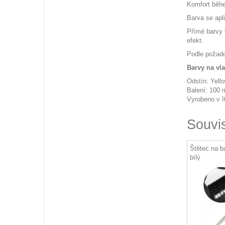
Komfort běhe
Barva se apl
Přímé barvy 
efekt.
Podle požado
Barvy na vl
Odstín: Yell
Balení: 100 
Vyrobeno v It
Souvi
Štětec na b
bílý