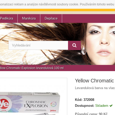
sonalizaci reklam a analýze návštěvnosti soubory cookie. Používáním tohoto webu 
Pedikúra
Manikúra
Depilace
llow Chromatic Explosion levandulová 100 ml
Yellow Chromatic
Levandulová barva na vlas
Kód:
372008
Dostupnost:
Skladem
Původní cena:
90 Kč