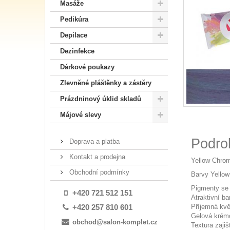
Masáže
Pedikúra
Depilace
Dezinfekce
Dárkové poukazy
Zlevněné pláštěnky a zástěry
Prázdninový úklid skladů
Májové slevy
Podro
Doprava a platba
Kontakt a prodejna
Yellow Chroma
Obchodní podmínky
Barvy Yellow
Pigmenty se 
+420 721 512 151
Atraktivní b
Příjemná kvě
+420 257 810 601
Gelová krém
obchod@salon-komplet.cz
Textura zajiš