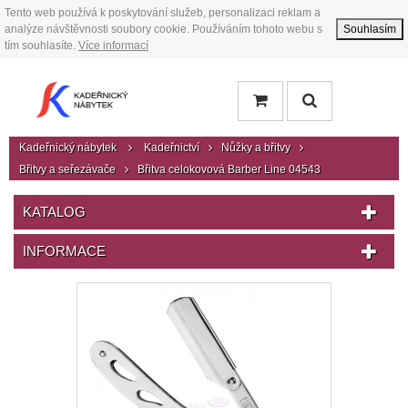
Tento web používá k poskytování služeb, personalizaci reklam a
analýze návštěvnosti soubory cookie. Používáním tohoto webu s
Souhlasím
tím souhlasíte.
Více informací
Kadeřnický nábytek
Kadeřnictví
Nůžky a břitvy
Břitvy a seřezávače
Břitva celokovová Barber Line 04543
KATALOG
INFORMACE