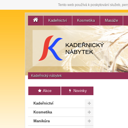
Tento web používá k poskytování služeb, per
Kadeřnictví
Kosmetika
Masáže
Kadeřnický nábytek
Akce
Novinky
Kadeřnictví
Kosmetika
Manikúra