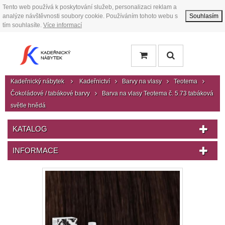
Tento web používá k poskytování služeb, personalizaci reklam a
analýze návštěvnosti soubory cookie. Používáním tohoto webu s
Souhlasím
tím souhlasíte.
Více informací
Kadeřnický nábytek
Kadeřnictví
Barvy na vlasy
Teotema
Čokoládové / tabákové barvy
Barva na vlasy Teotema č. 5.73 tabáková
světle hnědá
KATALOG
INFORMACE