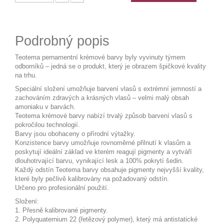
Podrobný popis
Teotema pernamentní krémové barvy byly vyvinuty týmem
odborníků – jedná se o produkt, který je obrazem špičkové kvality
na trhu.
Speciální složení umožňuje barvení vlasů s extrémní jemností a
zachováním zdravých a krásných vlasů – velmi malý obsah
amoniaku v barvách.
Teotema krémové barvy nabízí trvalý způsob barvení vlasů s
pokročilou technologií.
Barvy jsou obohaceny o přírodní výtažky.
Konzistence barvy umožňuje rovnoměrné přilnutí k vlasům a
poskytují ideální základ ve kterém reagují pigmenty a vytváří
dlouhotrvající barvu, vynikající lesk a 100% pokrytí šedin.
Každý odstín Teotema barvy obsahuje pigmenty nejvyšší kvality,
které byly pečlivě kalibrovány na požadovaný odstín.
Určeno pro profesionální použití.
Složení:
1. Přesně kalibrované pigmenty.
2. Polyquaternium 22 (řetězový polymer), který má antistatické