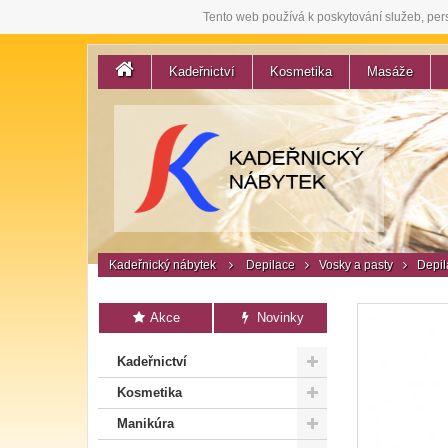
Tento web používá k poskytování služeb, per
Kadeřnictví
Kosmetika
Masáže
Kadeřnický nábytek
Depilace
Vosky a pasty
Depila
Akce
Novinky
Kadeřnictví
Kosmetika
Manikúra