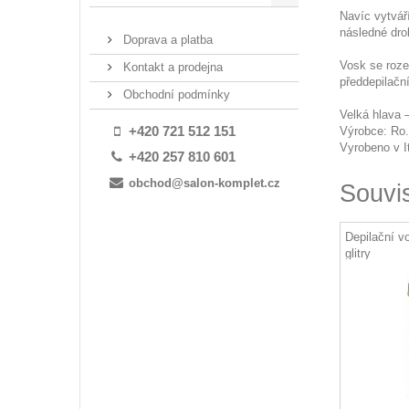
Navíc vytvář
následné drob
Doprava a platba
Vosk se roze
Kontakt a prodejna
předdepilační
Obchodní podmínky
Velká hlava 
+420 721 512 151
Výrobce: Ro.
Vyrobeno v It
+420 257 810 601
obchod@salon-komplet.cz
Souvi
Depilační vo
glitry