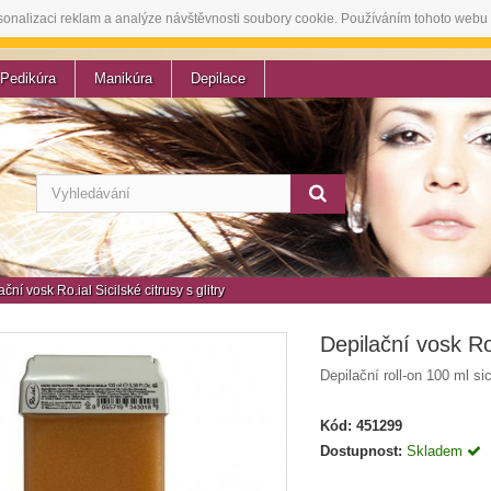
sonalizaci reklam a analýze návštěvnosti soubory cookie. Používáním tohoto webu 
Pedikúra
Manikúra
Depilace
ční vosk Ro.ial Sicilské citrusy s glitry
Depilační vosk Ro.i
Depilační roll-on 100 ml sici
Kód:
451299
Dostupnost:
Skladem