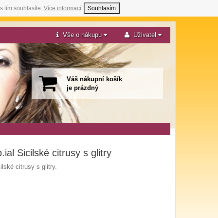
s tím souhlasíte.
Více informací
Souhlasím
Vše o nákupu
Uživatel
Váš nákupní košík
je prázdný
al Sicilské citrusy s glitry
lské citrusy s glitry.