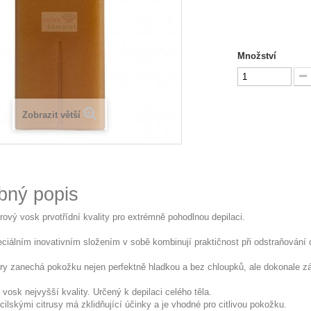
Množství
Zobrazit větší
bný popis
trový vosk prvotřídní kvality pro extrémně pohodlnou depilaci.
ciálním inovativním složením v sobě kombinují praktičnost při odstraňování
itry zanechá pokožku nejen perfektně hladkou a bez chloupků, ale dokonale zá
 vosk nejvyšší kvality. Určený k depilaci celého těla.
cilskými citrusy má zklidňující účinky a je vhodné pro citlivou pokožku.