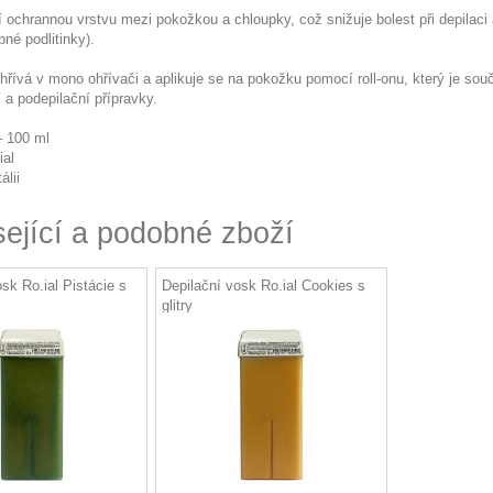
í ochrannou vrstvu mezi pokožkou a chloupky, což snižuje bolest při depilaci 
né podlitinky).
hřívá v mono ohřívači a aplikuje se na pokožku pomocí roll-onu, který je sou
 a podepilační přípravky.
– 100 ml
ial
álii
sející a podobné zboží
sk Ro.ial Pistácie s
Depilační vosk Ro.ial Cookies s
glitry