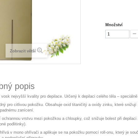
Množství
Zobrazit větší
bný popis
 vosk nejvyšší kvality pro depilace. Určený k depilaci celého těla – speciáln
ný pro citlivou pokožku. Obsahuje oxid titaničitý a oxidy zinku, které snižuj
ípadnému zanícení.
í ochrannou vrstvu mezi pokožkou a chloupky, což snižuje bolest při depilaci 
né podlitinky).
hřívá v mono ohřívači a aplikuje se na pokožku pomocí roll-onu, který je sou
 a podepilační přípravky.