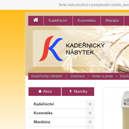
Tento web používá k poskytování služeb, per
Kadeřnictví
Kosmetika
Masáže
Kadeřnický nábytek
Depilace
Vosky a pasty
Depil
Akce
Novinky
Kadeřnictví
Kosmetika
Manikúra