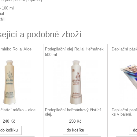
– 100 ml
ial
álii
sející a podobné zboží
 mléko Ro.ial Aloe
Podepilační olej Ro.ial Heřmánek
Depilační pás
500 ml
čistící mléko – aloe
Podepilační heřmánkový čistící
Depilační pap
olej.
ks v balení.
240 Kč
250 Kč
do košíku
do košíku
do