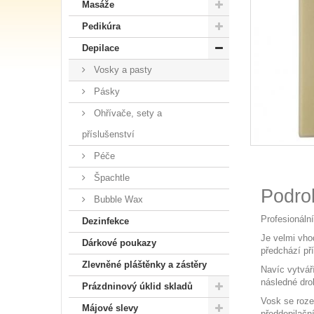
Masáže
Pedikúra
Depilace
Vosky a pasty
Pásky
Ohřívače, sety a
příslušenství
Péče
Špachtle
Podro
Bubble Wax
Profesionální
Dezinfekce
Je velmi vhod
Dárkové poukazy
předchází př
Zlevněné pláštěnky a zástěry
Navíc vytvář
následné drob
Prázdninový úklid skladů
Vosk se roze
Májové slevy
předdepilační