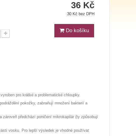
36 Kč
30 Kč bez DPH
Do košíku
ě vyroben pro krátké a problematické chloupky.
í podráždění pokožky, zabraňují množení bakterií a
a zároveň předchází poničení mikrokapilár (ty způsobují
částí vosku. Pro lepší výsledek je vhodné používat