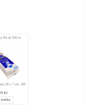
ky Ro.ial 100 ks
írky 20 x 7 cm, 100
75 Kč
 košíku