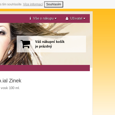
s tím souhlasíte.
Více informací
Souhlasím
Vše o nákupu
Uživatel
Váš nákupní košík
je prázdný
.ial Zinek
í vosk 100 ml.