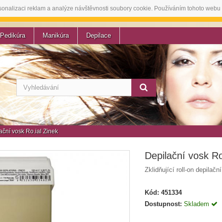
sonalizaci reklam a analýze návštěvnosti soubory cookie. Používáním tohoto webu 
Pedikúra
Manikúra
Depilace
ační vosk Ro.ial Zinek
Depilační vosk Ro
Zklidňující roll-on depilačn
Kód:
451334
Dostupnost:
Skladem