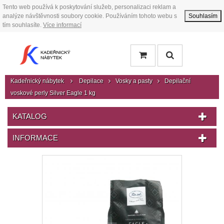
Tento web používá k poskytování služeb, personalizaci reklam a
analýze návštěvnosti soubory cookie. Používáním tohoto webu s
Souhlasím
tím souhlasíte.
Více informací
Kadeřnický nábytek
Depilace
Vosky a pasty
Depilační
voskové perly Silver Eagle 1 kg
KATALOG
INFORMACE