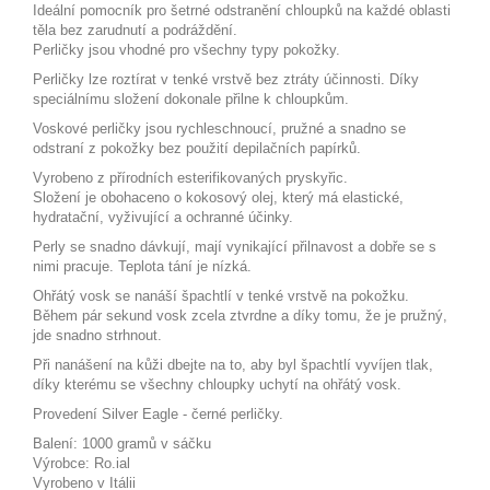
Ideální pomocník pro šetrné odstranění chloupků na každé oblasti
těla bez zarudnutí a podráždění.
Perličky jsou vhodné pro všechny typy pokožky.
Perličky lze roztírat v tenké vrstvě bez ztráty účinnosti. Díky
speciálnímu složení dokonale přilne k chloupkům.
Voskové perličky jsou rychleschnoucí, pružné a snadno se
odstraní z pokožky bez použití depilačních papírků.
Vyrobeno z přírodních esterifikovaných pryskyřic.
Složení je obohaceno o kokosový olej, který má elastické,
hydratační, vyživující a ochranné účinky.
Perly se snadno dávkují, mají vynikající přilnavost a dobře se s
nimi pracuje. Teplota tání je nízká.
Ohřátý vosk se nanáší špachtlí v tenké vrstvě na pokožku.
Během pár sekund vosk zcela ztvrdne a díky tomu, že je pružný,
jde snadno strhnout.
Při nanášení na kůži dbejte na to, aby byl špachtlí vyvíjen tlak,
díky kterému se všechny chloupky uchytí na ohřátý vosk.
Provedení Silver Eagle - černé perličky.
Balení: 1000 gramů v sáčku
Výrobce: Ro.ial
Vyrobeno v Itálii