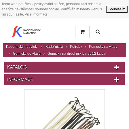
Tento web používá k poskytování služeb, personalizaci reklam a
analýze návštěvnosti soubory cookie. Používáním tohoto webu s
Souhlasím
tím souhlasíte.
Více informací
Kadeřnický nábytek
Kadeřnictví
Potřeby
Pomůcky na vlasy
Gumičky do vlasů
Gumička na drdol mix barev 12 ks/bal
KATALOG
INFORMACE