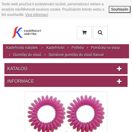
Tento web používá k poskytování služeb, personalizaci reklam a
analýze návštěvnosti soubory cookie. Používáním tohoto webu s
Souhlasím
tím souhlasíte.
Více informací
Kadeřnický nábytek
Kadeřnictví
Potřeby
Pomůcky na vlasy
Gumičky do vlasů
Spirálové gumičky do vlasů fialové
KATALOG
INFORMACE