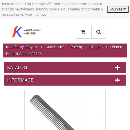
Tento web používá k poskytování služeb, personalizaci reklam a
analýze návštěvnosti soubory cookie. Používáním tohoto webu s
Souhlasím
tím souhlasíte.
Více informací
Kadeřnický nábytek
Kadeřnictví
Potřeby
Hřebeny
Hřeben
Eurostil Carbon 02186
KATALOG
INFORMACE