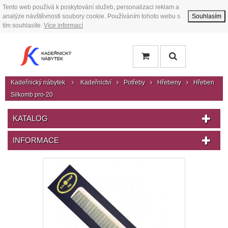
Tento web používá k poskytování služeb, personalizaci reklam a
analýze návštěvnosti soubory cookie. Používáním tohoto webu s
Souhlasím
tím souhlasíte.
Více informací
Kadeřnický nábytek
Kadeřnictví
Potřeby
Hřebeny
Hřeben
Silkomb pro-20
KATALOG
INFORMACE