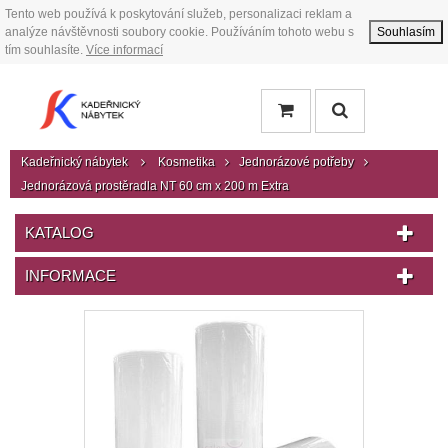
Tento web používá k poskytování služeb, personalizaci reklam a
analýze návštěvnosti soubory cookie. Používáním tohoto webu s
Souhlasím
tím souhlasíte.
Více informací
Kadeřnický nábytek
Kosmetika
Jednorázové potřeby
Jednorázová prostěradla NT 60 cm x 200 m Extra
KATALOG
INFORMACE