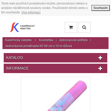
Tento web používá k poskytování služeb, personalizaci reklam a
analýze návštěvnosti soubory cookie. Používáním tohoto webu s
Souhlasím
tím souhlasíte.
Více informací
Kadeřnický nábytek
Kosmetika
Jednorázové potřeby
Jednorázová prostěradla NT 60 cm x 70 m růžová
KATALOG
INFORMACE