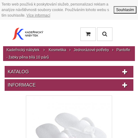
Tento web používá k poskytování služeb, personalizaci reklam a
analýze návštěvnosti soubory cookie. Používáním tohoto webu s
Souhlasím
tím souhlasíte.
Více informací
Kadeřnický nábytek
Kosmetika
Jednorázové potřeby
Pantofle
- žabky pěna bílá 10 párů
KATALOG
INFORMACE