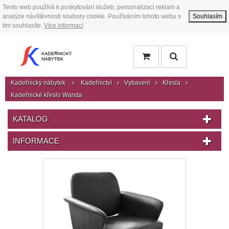
Tento web používá k poskytování služeb, personalizaci reklam a
analýze návštěvnosti soubory cookie. Používáním tohoto webu s
Souhlasím
tím souhlasíte.
Více informací
Kadeřnický nábytek
Kadeřnictví
Vybavení
Křesla
Kadeřnické křeslo Wanda
KATALOG
INFORMACE