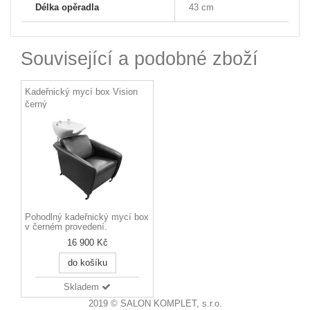
Délka opěradla
43 cm
Související a podobné zboží
Kadeřnický mycí box Vision
černý
Pohodlný kadeřnický mycí box
v černém provedení.
16 900 Kč
do košíku
Skladem
2019 © SALON KOMPLET, s.r.o.