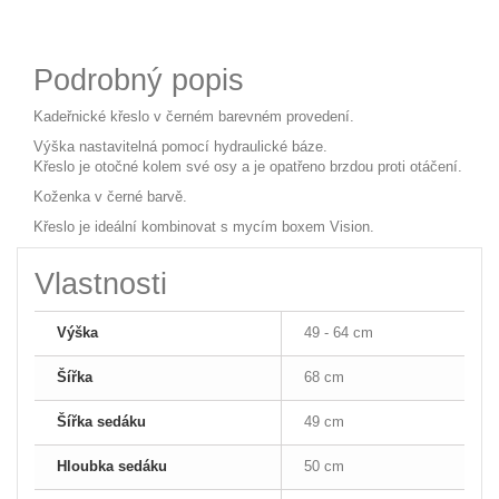
Podrobný popis
Kadeřnické křeslo v černém barevném provedení.
Výška nastavitelná pomocí hydraulické báze.
Křeslo je otočné kolem své osy a je opatřeno brzdou proti otáčení.
Koženka v černé barvě.
Křeslo je ideální kombinovat s mycím boxem Vision.
Vlastnosti
Výška
49 - 64 cm
Šířka
68 cm
Šířka sedáku
49 cm
Hloubka sedáku
50 cm