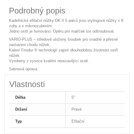
Podrobný popis
Kadeřnické efilační nůžky DK II 5 palců jsou stylingové nůžky s 8
zuby a s mikroozubením.
Jedno ostří je honováno. Opěru pro malíček lze odšroubovat.
VARIO-PLUS – středově uložený šroubek pro snadné a přesné
nastavení chodu nůžek.
Kalení Friodur ® technologií zajistí dlouhodobou životnost ostří
nůžek.
Vyrobeny z vysoce kvalitní nerezavějící oceli.
Satinová úprava.
Vlastnosti
Délka
5"
Držení
Pravé
Typ
Efilační