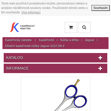
Tento web používá k poskytování služeb, personalizaci reklam a
analýze návštěvnosti soubory cookie. Používáním tohoto webu s
Souhlasím
tím souhlasíte.
Více informací
Kadeřnický nábytek
Kadeřnictví
Nůžky a břitvy
Jaguar
Efilační kadeřnické nůžky Jaguar 3152 DK II
KATALOG
INFORMACE