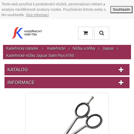
Tento web používá k poskytování služeb, personalizaci reklam a
analýze návštěvnosti soubory cookie. Používáním tohoto webu s
Souhlasím
tím souhlasíte.
Více informací
Kadeřnický nábytek
Kadeřnictví
Nůžky a břitvy
Jaguar
Kadeřnické nůžky Jaguar Satin Plus 4760
KATALOG
INFORMACE