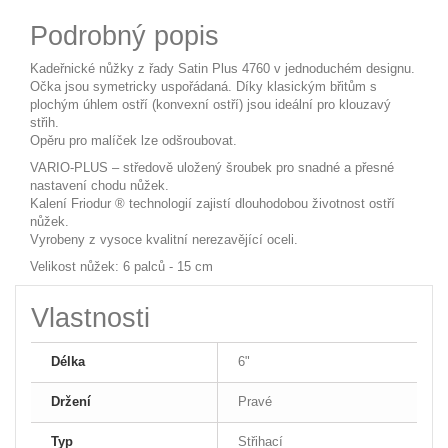
Podrobný popis
Kadeřnické nůžky z řady Satin Plus 4760 v jednoduchém designu.
Očka jsou symetricky uspořádaná. Díky klasickým břitům s
plochým úhlem ostří (konvexní ostří) jsou ideální pro klouzavý
střih.
Opěru pro malíček lze odšroubovat.
VARIO-PLUS – středově uložený šroubek pro snadné a přesné
nastavení chodu nůžek.
Kalení Friodur ® technologií zajistí dlouhodobou životnost ostří
nůžek.
Vyrobeny z vysoce kvalitní nerezavějící oceli.
Velikost nůžek: 6 palců - 15 cm
Vlastnosti
Délka
6"
Držení
Pravé
Typ
Střihací