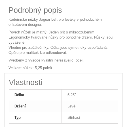
Podrobný popis
Kadeřnické nůžky Jaguar Left pro leváky v jednoduchém
offsetovém designu.
Povrch nůžek je matný. Jeden břit s mikroozubením.
Ergonomicky tvarované nůžky pro pohodlné držení. Nůžky jsou
vyvážené.
Vhodné pro začátečníky. Očka jsou symetricky uspořádaná.
Opěru pro malíček lze odšroubovat.
Vyrobeny z vysoce kvalitní nerezavějící oceli.
Velikost nůžek: 5,25 palců
Vlastnosti
Délka
5,25"
Držení
Levé
Typ
Střihací