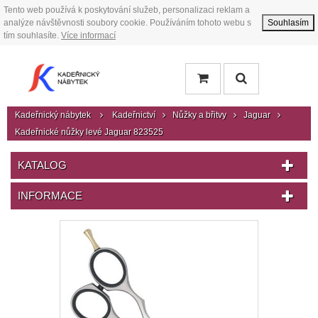
Tento web používá k poskytování služeb, personalizaci reklam a
analýze návštěvnosti soubory cookie. Používáním tohoto webu s
Souhlasím
tím souhlasíte.
Více informací
Kadeřnický nábytek
Kadeřnictví
Nůžky a břitvy
Jaguar
Kadeřnické nůžky levé Jaguar 823525
KATALOG
INFORMACE