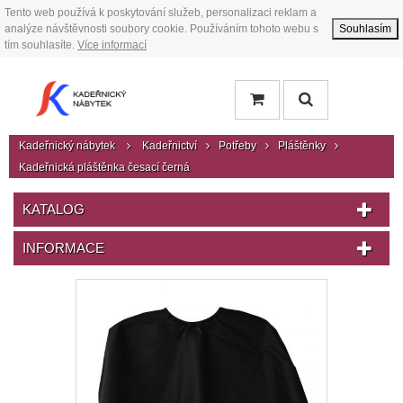
Tento web používá k poskytování služeb, personalizaci reklam a
analýze návštěvnosti soubory cookie. Používáním tohoto webu s
Souhlasím
tím souhlasíte.
Více informací
Kadeřnický nábytek
Kadeřnictví
Potřeby
Pláštěnky
Kadeřnická pláštěnka česací černá
KATALOG
INFORMACE