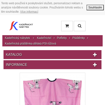
Tento web používá k poskytování služeb, personalizaci reklam a
analýze návštěvnosti soubory cookie. Používáním tohoto webu s
Souhlasím
tím souhlasíte.
Více informací
Kadeřnický nábytek
Kadeřnictví
Potřeby
Pláštěnky
Kadeřnická pláštěnka dětská PSI růžová
KATALOG
INFORMACE