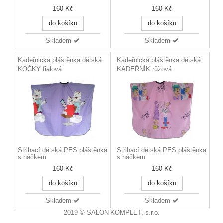
160 Kč
160 Kč
do košíku
do košíku
Skladem
Skladem
Kadeřnická pláštěnka dětská
Kadeřnická pláštěnka dětská
KOČKY fialová
KADEŘNÍK růžová
Střihací dětská PES pláštěnka
Střihací dětská PES pláštěnka
s háčkem
s háčkem
160 Kč
160 Kč
do košíku
do košíku
Skladem
Skladem
2019 © SALON KOMPLET, s.r.o.