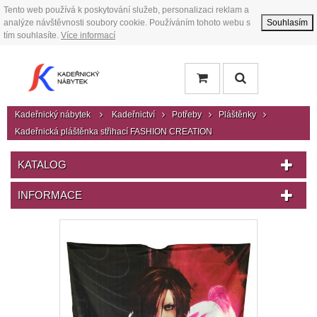
Tento web používá k poskytování služeb, personalizaci reklam a
analýze návštěvnosti soubory cookie. Používáním tohoto webu s
Souhlasím
tím souhlasíte.
Více informací
Kadeřnický nábytek
Kadeřnictví
Potřeby
Pláštěnky
Kadeřnická pláštěnka střihací FASHION CREATION
KATALOG
INFORMACE