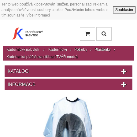
Tento web používá k poskytování služeb, personalizaci reklam a
analýze návštěvnosti soubory cookie. Používáním tohoto webu s
Souhlasím
tím souhlasíte.
Více informací
Kadeřnický nábytek
Kadeřnictví
Potřeby
Pláštěnky
Kadeřnická pláštěnka střihací TVÁŘ modrá
KATALOG
INFORMACE