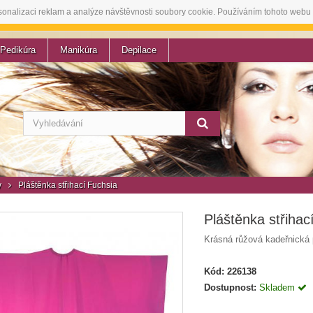
sonalizaci reklam a analýze návštěvnosti soubory cookie. Používáním tohoto webu 
Pedikúra
Manikúra
Depilace
y
Pláštěnka střihací Fuchsia
Pláštěnka střihac
Krásná růžová kadeřnická 
Kód:
226138
Dostupnost:
Skladem