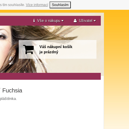
s tím souhlasíte.
Více informací
Souhlasím
Vše o nákupu
Uživatel
Váš nákupní košík
je prázdný
í Fuchsia
pláštěnka.