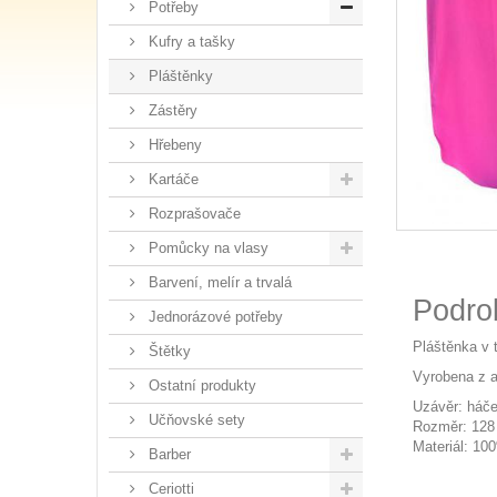
Potřeby
Kufry a tašky
Pláštěnky
Zástěry
Hřebeny
Kartáče
Rozprašovače
Pomůcky na vlasy
Barvení, melír a trvalá
Podro
Jednorázové potřeby
Pláštěnka v
Štětky
Vyrobena z a
Ostatní produkty
Uzávěr: háč
Učňovské sety
Rozměr: 128
Materiál: 10
Barber
Ceriotti