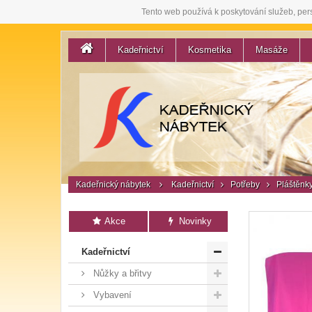
Tento web používá k poskytování služeb, per
Kadeřnictví
Kosmetika
Masáže
Kadeřnický nábytek
Kadeřnictví
Potřeby
Pláštěnk
Akce
Novinky
Kadeřnictví
Nůžky a břitvy
Vybavení