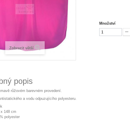
Množství
Zobrazit větší
bný popis
 tmavě růžovém barevném provedení.
ntistatického a vodu odpuzujícího polyesteru.
ek
 x 148 cm
0% polyester